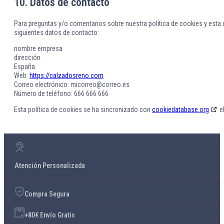
10. Datos de contacto
Para preguntas y/o comentarios sobre nuestra política de cookies y esta 
siguientes datos de contacto:
nombre empresa
dirección
España
Web:
https://calzadosreno.com
Correo electrónico:
micorreo@
correo.es
Número de teléfono: 666 666 666
Esta política de cookies se ha sincronizado con
cookiedatabase.org
e
Atención Personalizada
Compra Segura
+80€ Envío Gratis