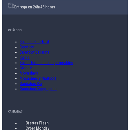
Entrega en 24h/48 horas
CATÁLOGO
Bailarina Barefoot
Barefoot
Barefoot Bailarina
Botas
Botas Térmicas o Impermeables
Copete
Mocasines
Mocasines y Naúticos
Sandalias Bio
Sandalias Cangrejeras
CAMPAÑAS
Ofertas Flash
Cyber Monday