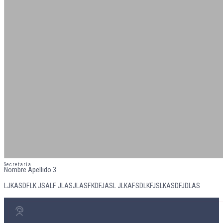
Secretaria
Nombre Apellido 3
LJKASDFLK JSALF JLASJLASFKDFJASL JLKAFSDLKFJSLKASDFJDLAS