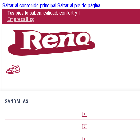
Saltar al contenido principal
Saltar al pie de página
Tus pies lo saben: calidad, confort y estilo en cada paso.
|
Empresa
Blog
SANDALIAS