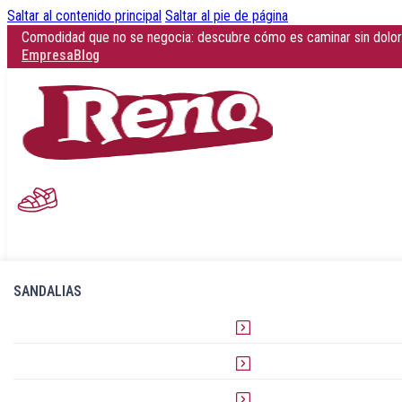
Saltar al contenido principal
Saltar al pie de página
Esta primavera-verano, deja que tus pies respiren con estilo y confor
Empresa
Blog
SANDALIAS