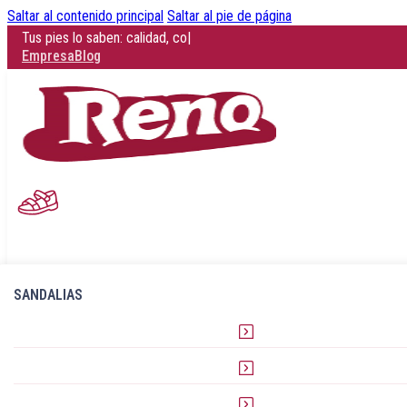
Saltar al contenido principal
Saltar al pie de página
Esta primaver
|
Empresa
Blog
SANDALIAS